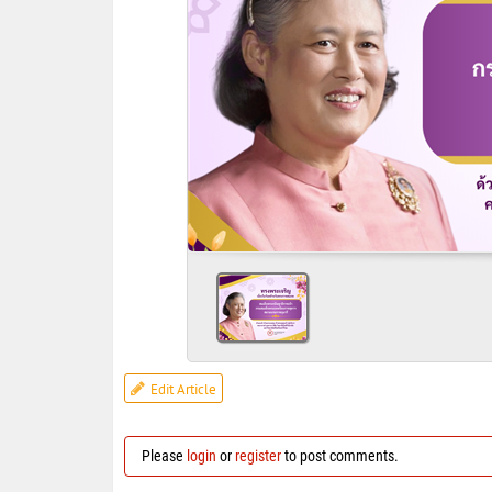
Edit Article
Please
login
or
register
to post comments.