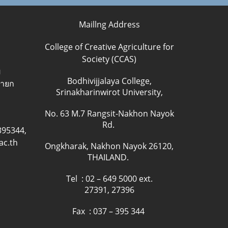
Maillng Address
College of Creative Agriculture for
Society (CCAS)
ฒ
Bodhivijjalaya College,
นายก
Srinakharinwirot University,
No. 63 M.7 Rangsit-Nakhon Nayok
Rd.
395344,
ac.th
Ongkharak, Nakhon Nayok 26120,
THAILAND.
Tel : 02 – 649 5000 ext.
27391, 27396
Fax : 037 – 395 344