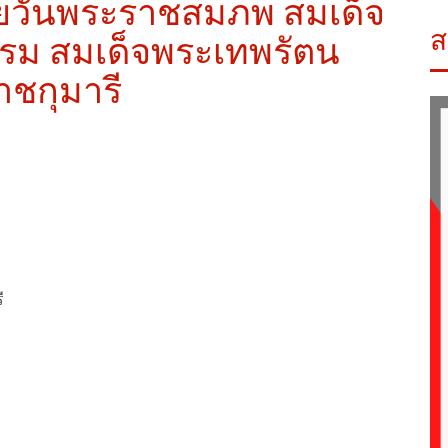
ายวันพระราชสมภพ สมเด็จ
ส
กรม สมเด็จพระเทพรัตน
ชกุมารี
ี