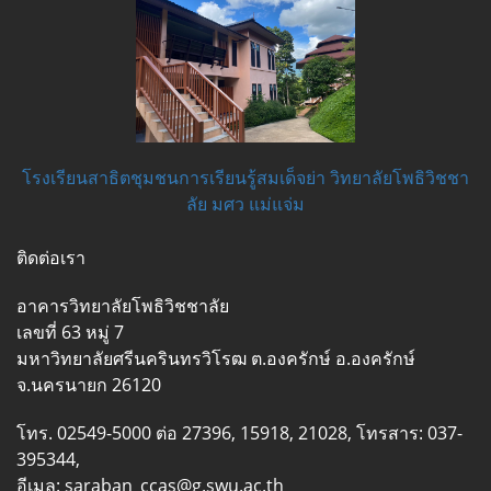
โรงเรียนสาธิตชุมชนการเรียนรู้สมเด็จย่า วิทยาลัยโพธิวิชชา
ลัย มศว แม่แจ่ม
ติดต่อเรา
อาคารวิทยาลัยโพธิวิชชาลัย
เลขที่ 63 หมู่ 7
มหาวิทยาลัยศรีนครินทรวิโรฒ ต.องครักษ์ อ.องครักษ์
จ.นครนายก 26120
โทร. 02549-5000 ต่อ 27396, 15918, 21028, โทรสาร: 037-
395344,
อีเมล: saraban_ccas@g.swu.ac.th