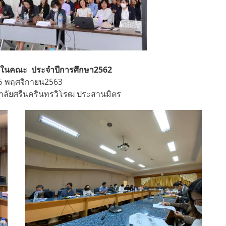
ในคณะ​ ประจำปีการศึกษา​2562​
​ 5 พฤศจิกายน​2563​
าลัย​ศรีนค​ริน​ทร​วิโรฒ​ ประสานมิตร​